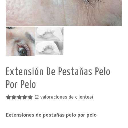
Extensión De Pestañas Pelo
Por Pelo
(
2
valoraciones de clientes)
Valorado
2
con
5.00
de
Extensiones de pestañas pelo por pelo
5 en base
a
valoracione