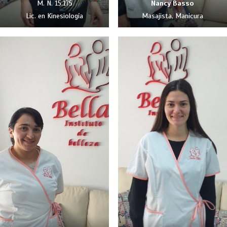
M. N. 15.175
Nancy Basso
Lic. en Kinesiología
Masajista, Manicura