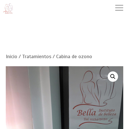
Saltar
M
al
contenido
Inicio
/
Tratamientos
/ Cabina de ozono